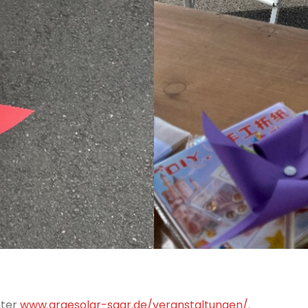
nter
www.argesolar-saar.de/veranstaltungen/
.