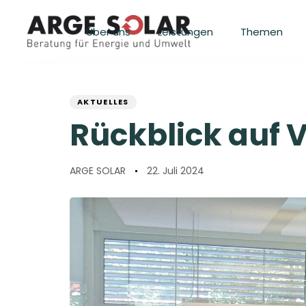
Skip
Skip
links
to
Über uns
Leistungen
Themen
primary
navigation
Skip
PUBLISHED
Author
Published
to
IN:
content
on:
AKTUELLES
Rückblick auf 
ARGE SOLAR
22. Juli 2024