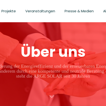
Projekte
Veranstaltungen
Presse & Medien
A
Über uns
derung der Energieeffizienz und der erneuerbaren Ener
anderem durch eine kompetente und neutrale Beratung 
steht die ARGE SOLAR seit 30 Jahren