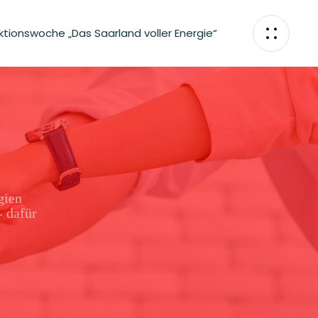
ktionswoche „Das Saarland voller Energie“
gien
- dafür