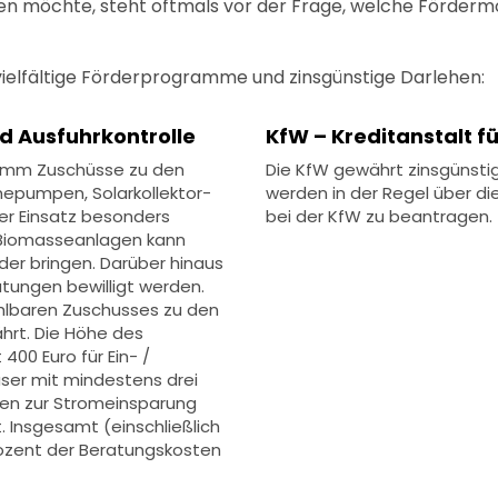
en möchte, steht oftmals vor der Frage, welche Förderm
vielfältige Förderprogramme und zinsgünstige Darlehen:
d Ausfuhrkontrolle
KfW – Kreditanstalt 
ramm Zuschüsse zu den
Die KfW gewährt zinsgünsti
mepumpen, Solarkollektor-
werden in der Regel über di
r Einsatz besonders
bei der KfW zu beantragen.
r Biomasseanlagen kann
der bringen. Darüber hinaus
tungen bewilligt werden.
ahlbaren Zuschusses zu den
hrt. Die Höhe des
00 Euro für Ein- /
ser mit mindestens drei
isen zur Stromeinsparung
. Insgesamt (einschließlich
rozent der Beratungskosten