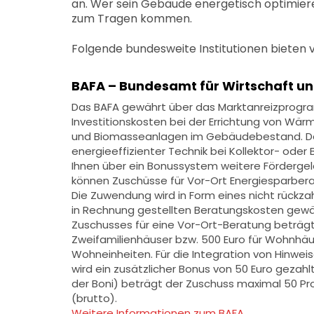
an. Wer sein Gebäude energetisch optimier
zum Tragen kommen.
Folgende bundesweite Institutionen bieten 
BAFA – Bundesamt für Wirtschaft un
Das BAFA gewährt über das Marktanreizprog
Investitionskosten bei der Errichtung von Wär
und Biomasseanlagen im Gebäudebestand. De
energieeffizienter Technik bei Kollektor- ode
Ihnen über ein Bonussystem weitere Fördergel
können Zuschüsse für Vor-Ort Energiesparbera
Die Zuwendung wird in Form eines nicht rückz
in Rechnung gestellten Beratungskosten gewä
Zuschusses für eine Vor-Ort-Beratung beträgt 4
Zweifamilienhäuser bzw. 500 Euro für Wohnhäu
Wohneinheiten. Für die Integration von Hinwe
wird ein zusätzlicher Bonus von 50 Euro gezahlt
der Boni) beträgt der Zuschuss maximal 50 P
(brutto).
Weitere Informationen zum BAFA