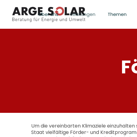
Skip
Skip
links
to
Über uns
Leistungen
Themen
primary
navigation
Skip
to
content
F
Um die vereinbarten Klimaziele einzuhalten 
Staat vielfältige Förder- und Kreditprog