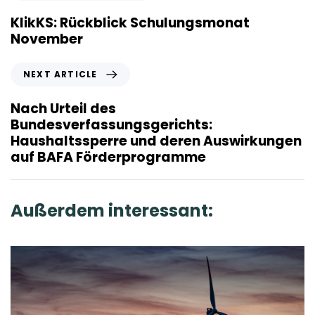
r
e
KlikKS: Rückblick Schulungsmonat
v
November
i
o
N
NEXT ARTICLE
u
e
s
x
Nach Urteil des
A
t
Bundesverfassungsgerichts:
r
A
Haushaltssperre und deren Auswirkungen
t
r
auf BAFA Förderprogramme
i
t
c
i
l
c
Außerdem interessant:
e
l
e