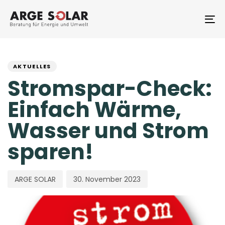
Skip
Skip
links
to
To
primary
na
navigation
PUBLISHED
Author
Published
Skip
to
IN:
on:
AKTUELLES
content
Stromspar-Check:
Einfach Wärme,
Wasser und Strom
sparen!
ARGE SOLAR
30. November 2023