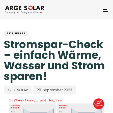
Skip
Skip
links
to
To
primary
na
navigation
PUBLISHED
Author
Published
Skip
to
IN:
on:
AKTUELLES
content
Stromspar-Check
– einfach Wärme,
Wasser und Strom
sparen!
ARGE SOLAR
28. September 2023