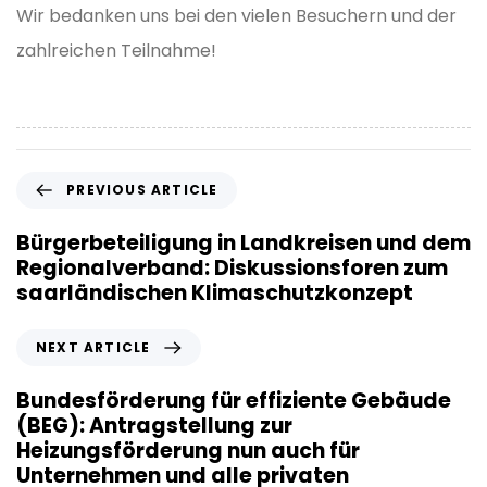
Wir bedanken uns bei den vielen Besuchern und der
zahlreichen Teilnahme!
P
PREVIOUS ARTICLE
r
e
Bürgerbeteiligung in Landkreisen und dem
v
Regionalverband: Diskussionsforen zum
i
saarländischen Klimaschutzkonzept
o
u
N
NEXT ARTICLE
s
e
A
x
Bundesförderung für effiziente Gebäude
r
t
(BEG): Antragstellung zur
t
A
Heizungsförderung nun auch für
i
r
Unternehmen und alle privaten
c