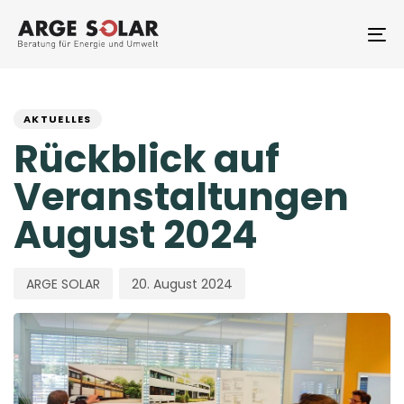
Skip
Skip
links
to
To
primary
na
navigation
PUBLISHED
Author
Published
Skip
to
IN:
on:
AKTUELLES
content
Rückblick auf
Veranstaltungen
August 2024
ARGE SOLAR
20. August 2024