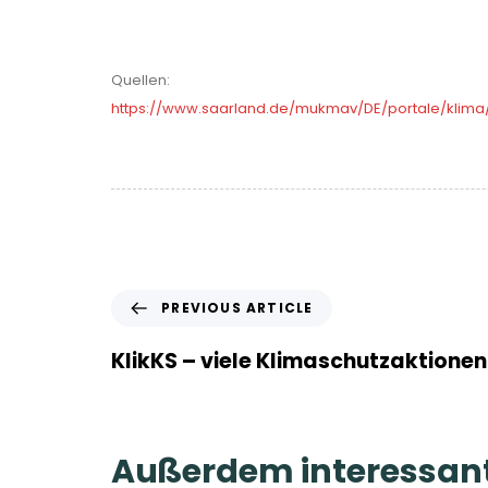
Quellen:
https://www.saarland.de/mukmav/DE/portale/klima
P
PREVIOUS ARTICLE
r
e
KlikKS – viele Klimaschutzaktione
v
i
o
u
Außerdem interessant
s