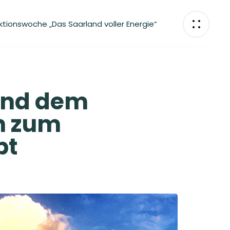
ktionswoche „Das Saarland voller Energie“
 und dem
n zum
pt