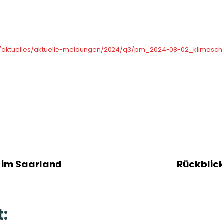
/aktuelles/aktuelle-meldungen/2024/q3/pm_2024-08-02_klimaschu
N
e
x
n im Saarland
Rückblic
t
A
r
t
:
i