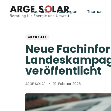
Skip
Skip
links
to
Über uns
Leistungen
Themen
primary
navigation
Skip
PUBLISHED
Author
Published
to
IN:
content
on:
AKTUELLES
Neue Fachinfor
Landeskampagn
veröffentlicht
ARGE SOLAR
19. Februar 2026