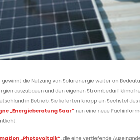
gewinnt die Nutzung von Solarenergie weiter an Bedeutung
ergien auszubauen und den eigenen Strombedarf klimafr
utschland in Betrieb. Sie lieferten knapp ein Sechstel de
e „Energieberatung Saar“
nun eine neue Fachinform
tlicht.
mation „Photovoltaik“
, die eine vertiefende Auseinan