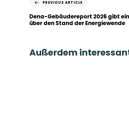
P
PREVIOUS ARTICLE
r
e
Dena-Gebäudereport 2026 gibt ein
v
über den Stand der Energiewende
i
o
u
s
Außerdem interessant
A
r
t
i
c
l
e