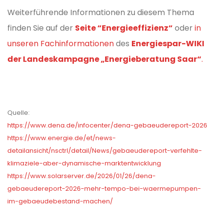
Weiterführende Informationen zu diesem Thema
finden Sie auf der
Seite “Energieeffizienz“
oder
in
unseren Fachinformationen
des
Energiespar-WIKI
der Landeskampagne „Energieberatung Saar“
.
Quelle:
https://www.dena.de/infocenter/dena-gebaeudereport-2026
https://www.energie.de/et/news-
detailansicht/nsctrl/detail/News/gebaeudereport-verfehlte-
klimaziele-aber-dynamische-marktentwicklung
https://www.solarserver.de/2026/01/26/dena-
gebaeudereport-2026-mehr-tempo-bei-waermepumpen-
im-gebaeudebestand-machen/