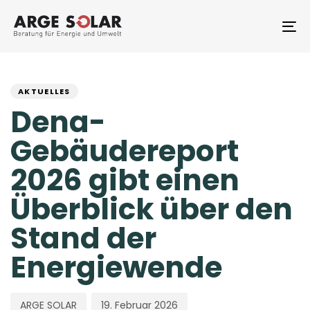
Skip
Skip
links
to
To
primary
na
navigation
PUBLISHED
Author
Published
Skip
to
IN:
on:
AKTUELLES
content
Dena-
Gebäudereport
2026 gibt einen
Überblick über den
Stand der
Energiewende
ARGE SOLAR
19. Februar 2026