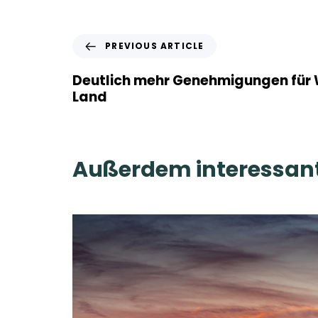
P
PREVIOUS ARTICLE
r
e
Deutlich mehr Genehmigungen für 
v
Land
i
o
u
s
Außerdem interessant
A
r
t
i
c
l
e