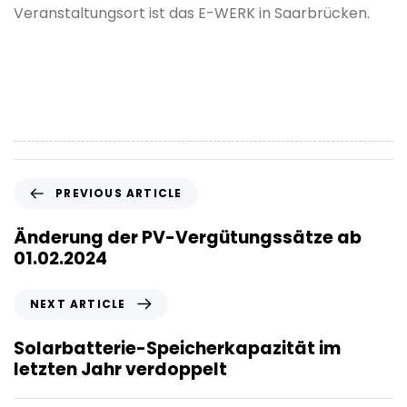
Veranstaltungsort ist das E-WERK in Saarbrücken.
P
PREVIOUS ARTICLE
r
e
Änderung der PV-Vergütungssätze ab
v
01.02.2024
i
o
N
NEXT ARTICLE
u
e
s
x
Solarbatterie-Speicherkapazität im
A
t
letzten Jahr verdoppelt
r
A
t
r