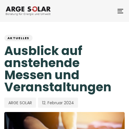
Skip
Skip
links
to
To
primary
na
navigation
PUBLISHED
Author
Published
Skip
to
IN:
on:
AKTUELLES
content
Ausblick auf
anstehende
Messen und
Veranstaltungen
ARGE SOLAR
12. Februar 2024