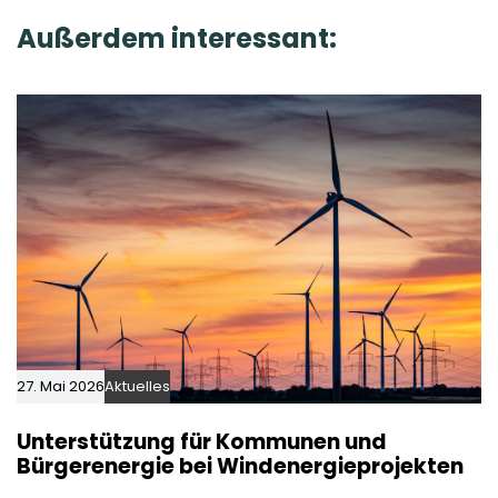
i
t
Außerdem interessant:
c
i
l
c
e
l
e
27. Mai 2026
Aktuelles
Unterstützung für Kommunen und
Bürgerenergie bei Windenergieprojekten