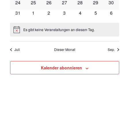
0
0
0
0
0
0
0
24
25
26
27
28
29
30
Veranstaltungen
Veranstaltungen
Veranstaltungen
Veranstaltungen
Veranstaltungen
Veranstaltungen
Veranstal
0
0
0
0
0
0
0
31
1
2
3
4
5
6
Veranstaltungen
Veranstaltungen
Veranstaltungen
Veranstaltungen
Veranstaltungen
Veranstaltungen
Veransta
Es gibt keine Veranstaltungen an diesem Tag.
Hinweis
Juli
Dieser Monat
Sep.
Kalender abonnieren