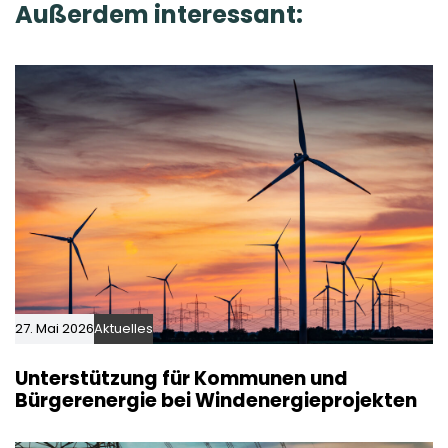
Außerdem interessant:
l
i
e
c
l
e
27. Mai 2026
Aktuelles
Unterstützung für Kommunen und
Bürgerenergie bei Windenergieprojekten