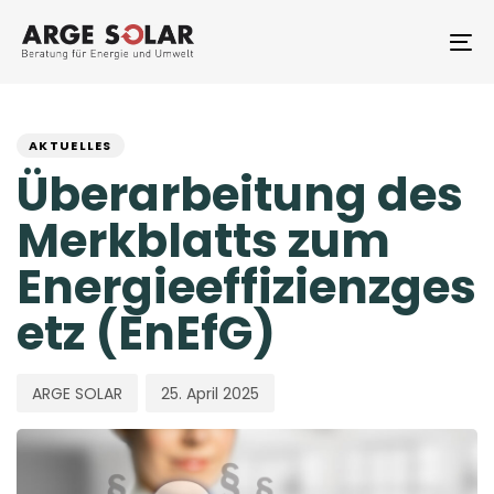
Skip
Skip
links
to
To
primary
na
navigation
PUBLISHED
Author
Published
Skip
to
IN:
on:
AKTUELLES
content
Überarbeitung des
Merkblatts zum
Energieeffizienzges
etz (EnEfG)
ARGE SOLAR
25. April 2025