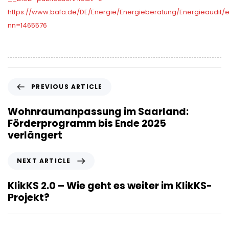
https://www.bafa.de/DE/Energie/Energieberatung/Energieaudit/e
nn=1465576
P
PREVIOUS ARTICLE
r
e
Wohnraumanpassung im Saarland:
v
Förderprogramm bis Ende 2025
i
verlängert
o
u
N
NEXT ARTICLE
s
e
A
x
KlikKS 2.0 – Wie geht es weiter im KlikKS-
r
t
Projekt?
t
A
i
r
c
t