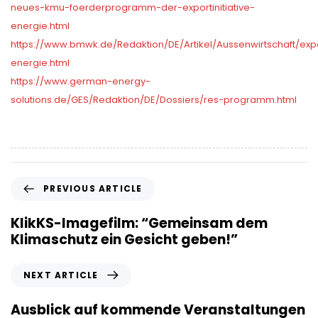
neues-kmu-foerderprogramm-der-exportinitiative-
energie.html
https://www.bmwk.de/Redaktion/DE/Artikel/Aussenwirtschaft/expor
energie.html
https://www.german-energy-
solutions.de/GES/Redaktion/DE/Dossiers/res-programm.html
P
PREVIOUS ARTICLE
r
e
KlikKS-Imagefilm: “Gemeinsam dem
v
Klimaschutz ein Gesicht geben!”
i
o
N
NEXT ARTICLE
u
e
s
x
Ausblick auf kommende Veranstaltungen
A