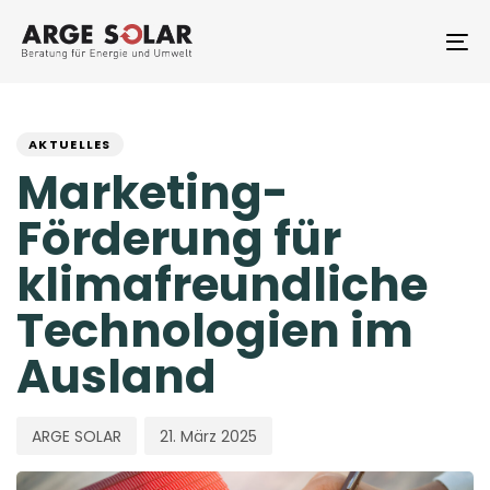
Skip
Skip
links
to
To
primary
na
navigation
PUBLISHED
Author
Published
Skip
to
IN:
on:
AKTUELLES
content
Marketing-
Förderung für
klimafreundliche
Technologien im
Ausland
ARGE SOLAR
21. März 2025