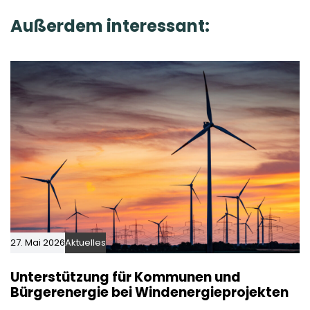
c
t
Außerdem interessant:
l
i
e
c
l
e
27. Mai 2026
Aktuelles
Unterstützung für Kommunen und
Bürgerenergie bei Windenergieprojekten