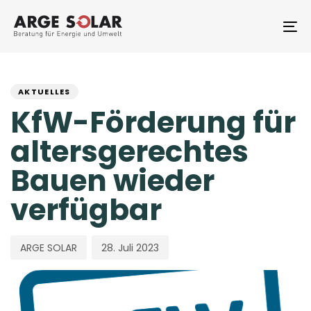
Skip
Skip
links
to
To
primary
na
navigation
PUBLISHED
Author
Published
Skip
to
IN:
on:
AKTUELLES
content
KfW-Förderung für
altersgerechtes
Bauen wieder
verfügbar
ARGE SOLAR
28. Juli 2023