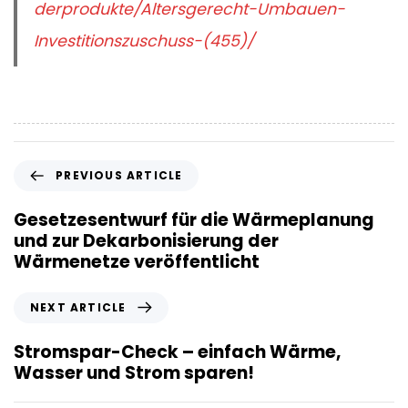
derprodukte/Altersgerecht-Umbauen-
Investitionszuschuss-(455)/
P
PREVIOUS ARTICLE
r
e
Gesetzesentwurf für die Wärmeplanung
v
und zur Dekarbonisierung der
i
Wärmenetze veröffentlicht
o
u
N
NEXT ARTICLE
s
e
A
x
Stromspar-Check – einfach Wärme,
r
t
Wasser und Strom sparen!
t
A
i
r