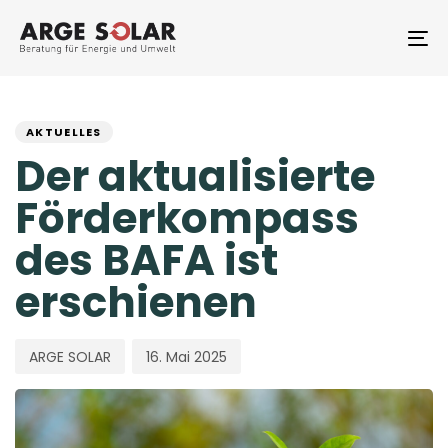
Skip
Skip
links
to
To
primary
na
navigation
PUBLISHED
Author
Published
Skip
to
IN:
on:
AKTUELLES
content
Der aktualisierte
Förderkompass
des BAFA ist
erschienen
ARGE SOLAR
16. Mai 2025