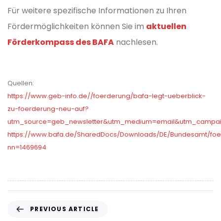
Für weitere spezifische Informationen zu Ihren
Fördermöglichkeiten können Sie im
aktuellen
Förderkompass des BAFA
nachlesen.
Quellen:
https://www.geb-info.de//foerderung/bafa-legt-ueberblick-
zu-foerderung-neu-auf?
utm_source=geb_newsletter&utm_medium=email&utm_campai
https://www.bafa.de/SharedDocs/Downloads/DE/Bundesamt/foe
nn=1469694
P
PREVIOUS ARTICLE
r