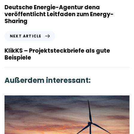
e
Deutsche Energie-Agentur dena
v
veröffentlicht Leitfaden zum Energy-
i
Sharing
o
u
N
NEXT ARTICLE
s
e
A
x
KlikKS – Projektsteckbriefe als gute
r
t
Beispiele
t
A
i
r
c
t
Außerdem interessant:
l
i
e
c
l
e