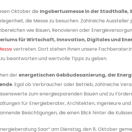
iesen Oktober die
Ingobertusmesse in der Stadthalle, S
egenheit, die Messe zu besuchen. Zahlreiche Aussteller p
nbereichen wie Bauen, Renovieren oder Energieversorgun
eriums für Wirtschaft, Innovation, Digitales und En
Messe
vertreten. Dort stehen Ihnen unsere Fachberater:i
 zu beantworten und wertvolle Tipps zu geben.
chen der
energetischen Gebäudesanierung, der Energi
wende
. Egal ob Verbraucher oder Betrieb, zahlreiche Ve
Wissenswerte zum energiesparenden Bauen und zu Förder
altungen für Energieberater, Architekten, Ingenieure u
annende Besichtigungen, die einen Blick hinter die Kuliss
Energieberatung Saar“ am Dienstag, den 8. Oktober ge