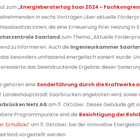
ut zum
„
Energieberatertag Saar 2024 – Fachkongress 
 Teilnehmenden in sechs Vorträgen über aktuelle Förder
usbesitzer:innen, die eine Erneuerung ihrer Heizung in E
cherzentrale Saarland
zum Thema „Aktuelle Förderprog
d zu informieren. Auch die
Ingenieurkammer Saarla
, das besonders umfassend energetisch saniert wurde. Un
eressierte das beeindruckende Ergebnis dieser Sanieru
he gehören eine
Sonderführung durch die Kraftwerke 
 Landeshauptstadt Saarbrücken angeboten wird, sowie 
rbrücken Netz AG
am 11. Oktober. Dieses Gebäude gilt a
Weitere Programmpunkte sind die
Besichtigung der Rohr
er Schulbau“
am 11. Oktober, bei der innovative Energiek
aarland vorgestellt werden.