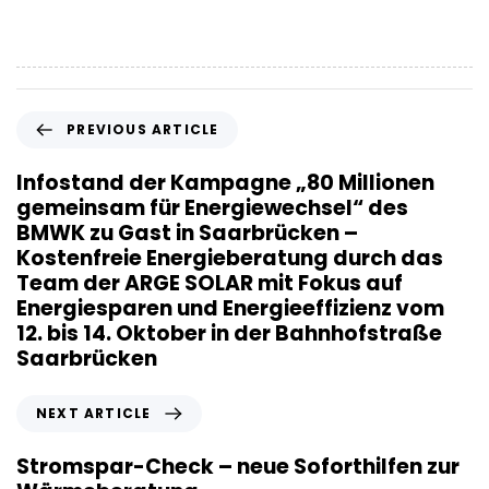
P
PREVIOUS ARTICLE
r
e
Infostand der Kampagne „80 Millionen
v
gemeinsam für Energiewechsel“ des
i
BMWK zu Gast in Saarbrücken –
o
Kostenfreie Energieberatung durch das
u
Team der ARGE SOLAR mit Fokus auf
s
Energiesparen und Energieeffizienz vom
A
12. bis 14. Oktober in der Bahnhofstraße
r
Saarbrücken
t
i
N
NEXT ARTICLE
c
e
l
x
Stromspar-Check – neue Soforthilfen zur
e
t