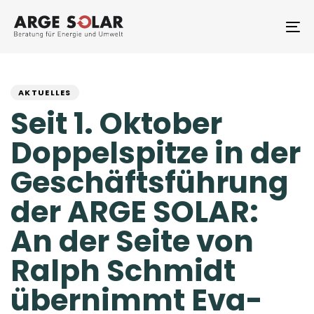
Skip
Skip
links
to
To
primary
na
navigation
PUBLISHED
Author
Published
Skip
to
IN:
on:
AKTUELLES
content
Seit 1. Oktober
Doppelspitze in der
Geschäftsführung
der ARGE SOLAR:
An der Seite von
Ralph Schmidt
übernimmt Eva-