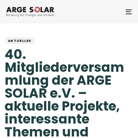
Skip
Skip
links
to
To
primary
na
navigation
PUBLISHED
Author
Published
Skip
to
IN:
on:
AKTUELLES
content
40.
Mitgliederversam
mlung der ARGE
SOLAR e.V. –
aktuelle Projekte,
interessante
Themen und