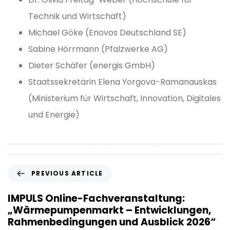
Technik und Wirtschaft)
Michael Göke (Enovos Deutschland SE)
Sabine Hörrmann (Pfalzwerke AG)
Dieter Schäfer (energis GmbH)
Staatssekretärin Elena Yorgova-Ramanauskas
(Ministerium für Wirtschaft, Innovation, Digitales
und Energie)
P
PREVIOUS ARTICLE
r
e
IMPULS Online-Fachveranstaltung:
v
„Wärmepumpenmarkt – Entwicklungen,
i
Rahmenbedingungen und Ausblick 2026“
o