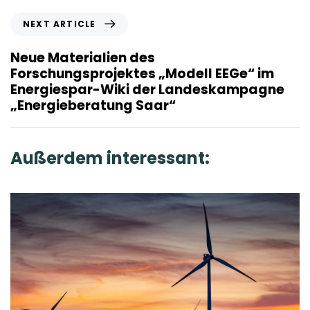
u
N
NEXT ARTICLE
s
e
A
x
Neue Materialien des
r
t
Forschungsprojektes „Modell EEGe“ im
t
A
Energiespar-Wiki der Landeskampagne
i
r
„Energieberatung Saar“
c
t
l
i
e
c
Außerdem interessant:
l
e