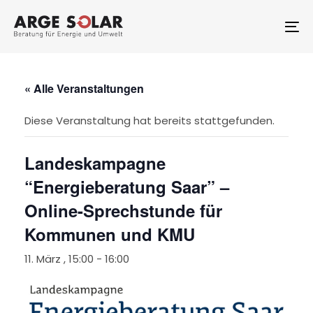
Skip
Skip
links
to
To
primary
na
navigation
Skip
to
« Alle Veranstaltungen
content
Diese Veranstaltung hat bereits stattgefunden.
Landeskampagne
“Energieberatung Saar” –
Online-Sprechstunde für
Kommunen und KMU
11. März , 15:00
-
16:00