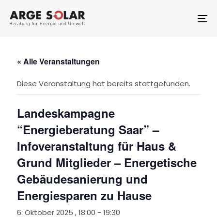
Skip
Skip
links
to
To
primary
na
navigation
Skip
to
« Alle Veranstaltungen
content
Diese Veranstaltung hat bereits stattgefunden.
Landeskampagne
“Energieberatung Saar” –
Infoveranstaltung für Haus &
Grund Mitglieder – Energetische
Gebäudesanierung und
Energiesparen zu Hause
6. Oktober 2025 , 18:00
-
19:30