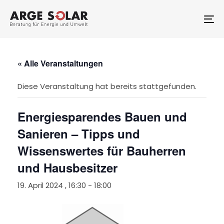
Skip
Skip
links
to
To
primary
na
navigation
Skip
to
« Alle Veranstaltungen
content
Diese Veranstaltung hat bereits stattgefunden.
Energiesparendes Bauen und
Sanieren – Tipps und
Wissenswertes für Bauherren
und Hausbesitzer
19. April 2024 , 16:30
-
18:00