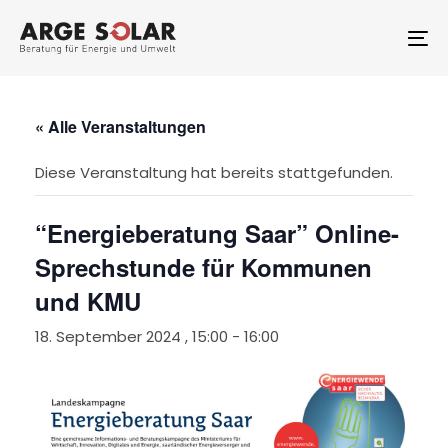
Skip
Skip
links
to
To
primary
na
navigation
Skip
to
« Alle Veranstaltungen
content
Diese Veranstaltung hat bereits stattgefunden.
“Energieberatung Saar” Online-
Sprechstunde für Kommunen
und KMU
18. September 2024 , 15:00
-
16:00