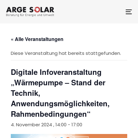
Skip
Skip
links
to
To
primary
na
navigation
Skip
to
« Alle Veranstaltungen
content
Diese Veranstaltung hat bereits stattgefunden.
Digitale Infoveranstaltung
„Wärmepumpe – Stand der
Technik,
Anwendungsmöglichkeiten,
Rahmenbedingungen“
4. November 2024 , 14:00
-
17:00