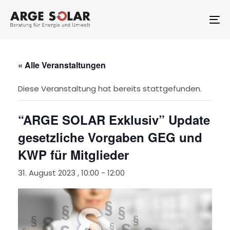
Skip
Skip
links
to
To
primary
na
navigation
Skip
to
« Alle Veranstaltungen
content
Diese Veranstaltung hat bereits stattgefunden.
“ARGE SOLAR Exklusiv” Update
gesetzliche Vorgaben GEG und
KWP für Mitglieder
31. August 2023 , 10:00
-
12:00